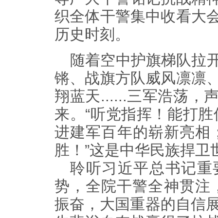
织全体干警集中收看大
历史时刻。
随着空中护旗梯队拉
锵、战旗方队威风凛凛
翔蓝天
...
...
三军浩荡，
来。“听党指挥！能打胜
进建军百年的崭新亮相
胜！”这是中华民族捍卫
聆听习近平总书记重
势，全院干警全神贯注
振奋，大国重器的自信展