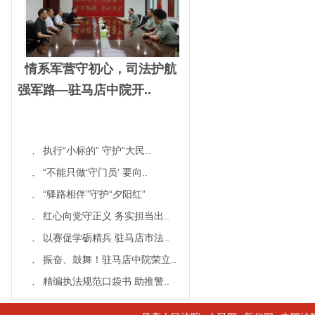
情系军营守初心，司法护航
强军路—驻马店中院开..
执行“小标的” 守护“大民..
·
“不能只做‘守门员’ 要向..
·
“驿路相伴”守护“夕阳红”
·
红心向党守正义 务实担当出..
·
以赛促学砺精兵 驻马店市法..
·
振奋、鼓舞！驻马店中院荣立..
·
精编执法规范口袋书 助推警..
·