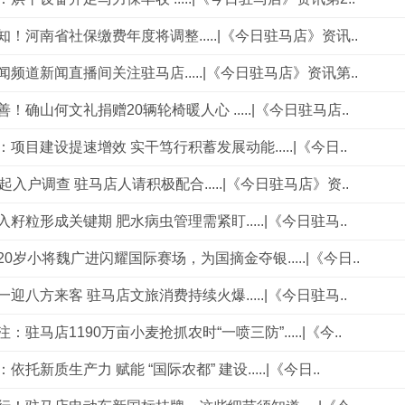
知！河南省社保缴费年度将调整.....|《今日驻马店》资讯..
闻频道新闻直播间关注驻马店.....|《今日驻马店》资讯第..
！确山何文礼捐赠20辆轮椅暖人心 .....|《今日驻马店..
项目建设提速增效 实干笃行积蓄发展动能.....|《今日..
起入户调查 驻马店人请积极配合.....|《今日驻马店》资..
籽粒形成关键期 肥水病虫管理需紧盯.....|《今日驻马..
0岁小将魏广进闪耀国际赛场，为国摘金夺银.....|《今日..
迎八方来客 驻马店文旅消费持续火爆.....|《今日驻马..
：驻马店1190万亩小麦抢抓农时“一喷三防”.....|《今..
依托新质生产力 赋能 “国际农都” 建设.....|《今日..