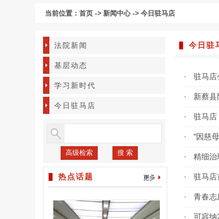
当前位置：
首页
->
新闻中心
->
今日驻马店
法院新闻
今日驻
基层动态
·
驻马店公
学习新时代
·
新蔡县隐
今日驻马店
·
驻马店：
·
“因慈
高级检索
搜 索
·
精细治理
热点话题
·
驻马店首
·
青春志愿
·
可容纳2