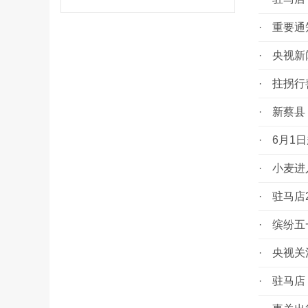
·
重要通
·
央视新
·
拄拐行善
·
新蔡县：
·
6月1日
·
小麦进入
·
驻马店2
·
缤纷五一
·
央视关注
·
驻马店：