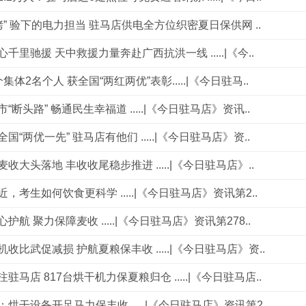
“烤” 验下的电力担当 驻马店供电全方位织密夏日保供网 ..
千里驰援 天中救援力量奔赴广西抗洪一线 .....|《今..
集体2名个人 获全国“两红两优”表彰.....|《今日驻马..
“断头路” 畅通民生幸福道 .....|《今日驻马店》资讯..
国“两优一先” 驻马店有他们 .....|《今日驻马店》资..
收大头落地 丰收收尾稳步推进 .....|《今日驻马店》..
，考生如何饮食更科学 .....|《今日驻马店》资讯第2..
护航 聚力保障麦收 .....|《今日驻马店》资讯第278..
收比武促减损 护航夏粮保丰收 .....|《今日驻马店》资..
驻马店 817台烘干机力保夏粮归仓 .....|《今日驻马店..
烘干设备开足马力保丰收 .....|《今日驻马店》资讯第2..