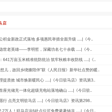
马店
积金新政正式落地 多项惠民举措全面升级 .....|《今..
世老英雄——李明哲，深藏功名七十余载 .....|《今..
641万亩玉米精准统防统治 筑牢秋粮丰收防线 .....|《..
母想儿，故回乡绕膝陪伴”获《人民日报》新华社点赞的暖..
提质效 城市焕新暖民心 .....|《今日驻马店》资讯第3..
座光储充一体化超级充电站落地确山 .....|《今日驻..
行 点亮文明驻马店 .....|《今日驻马店》资讯第298..
.2万人！驻马店这6处点位可免费避暑纳凉 .....|《今日..