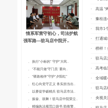
·
高温 
·
豫桂连心
·
我市1个
情系军营守初心，司法护航
·
打通城市
强军路—驻马店中院开..
·
榜样！全
·
驻马店麦
执行“小标的” 守护“大民..
·
·
高考临近
“不能只做‘守门员’ 要向..
·
“驿路相伴”守护“夕阳红”
·
·
全域暖心
红心向党守正义 务实担当出..
·
·
驻马店机
以赛促学砺精兵 驻马店市法..
·
·
央视关注
振奋、鼓舞！驻马店中院荣立..
·
精编执法规范口袋书 助推警..
·
·
驻马店：