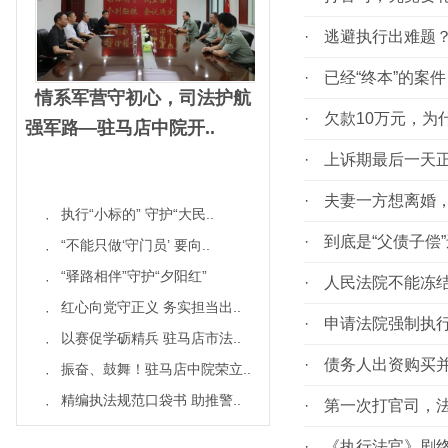
·
逃避执行出难题
·
已经“终本”的案
情系军营守初心，司法护航
·
欠款10万元，为
强军路—驻马店中院开..
·
上诉期最后一天
·
夫妻一方想离婚
执行“小标的” 守护“大民..
·
·
到底是“父债子偿
“不能只做‘守门员’ 要向..
·
“驿路相伴”守护“夕阳红”
·
·
人民法院不能冻结
红心向党守正义 务实担当出..
·
·
申请法院强制执
以赛促学砺精兵 驻马店市法..
·
·
债务人出资购买
振奋、鼓舞！驻马店中院荣立..
·
精编执法规范口袋书 助推警..
·
·
第一次打官司，
·
《执行法官》剧