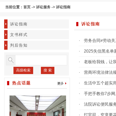
当前位置：
首页
->
诉讼服务
->
诉讼指南
诉讼指南
诉讼指南
文书样式
·
劳务合同≠劳动
判后告知
·
2025失信黑名
·
老板给我钱，让
高级检索
搜 索
·
营商环境法律法
热点话题
·
生活中五个超实
·
手把手教你7步网
·
法院诉讼便民服
·
打官司，究竟要