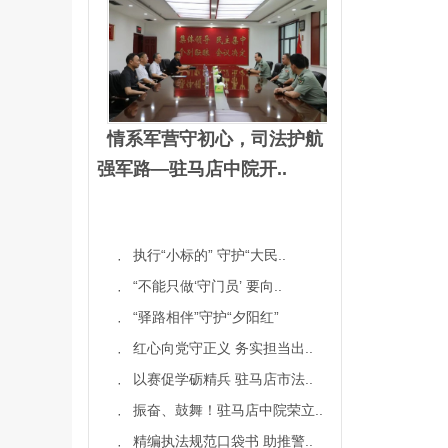
情系军营守初心，司法护航
强军路—驻马店中院开..
执行“小标的” 守护“大民..
·
“不能只做‘守门员’ 要向..
·
“驿路相伴”守护“夕阳红”
·
红心向党守正义 务实担当出..
·
以赛促学砺精兵 驻马店市法..
·
振奋、鼓舞！驻马店中院荣立..
·
精编执法规范口袋书 助推警..
·