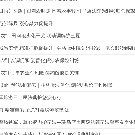
日报】头版 | 跟着农时走 围着农事转 驻马店法院为颗粒归仓保
范强练兵 凝心聚力促提升
三农”｜田间地头化干戈 联动调解护三夏
线察实情 精准把脉促提升 | 驻马店中院党组书记、院长邹波到确
三农” | 以调促和 妥善化解涉农保险纠纷
三农” | 订单农业有风险 签约留痕是关键
浪处 “驿”法护粮安 | 驻马店法院全域联动共绘丰收图景
9中国旅游日，民法典护您安心行
力 精准施策 坚决打赢脱薄攻坚战
警铸铁军，凝心聚力护司法—驻马店市两级法院司法警察春季集
中院发布涉未成年人违法犯罪专项治理典型案例