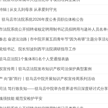
特辑 | 从女儿到母亲 从承爱到守光
人！驻马店市法院系统2026年度公务员职位体检公告
市法院系统公开招聘省核定聘用制书记员拟聘用与递补人员名单
春志 奋进法治路 | 市中院开展五四青年节“因为有驿”主题分享活
党组书记、院长邹波到西平法院调研指导工作
驻马店法院1个集体和1名个人受通报表扬
权宣传周丨驻马店法院发布知识产权司法保护典型案例
产 向“新”而行丨驻马店中院开展知识产权宣传周系列活动
司法 笃行致良知——驻马店中院举办世界读书日深度研讨式分
魂强技能 规范安检护平安