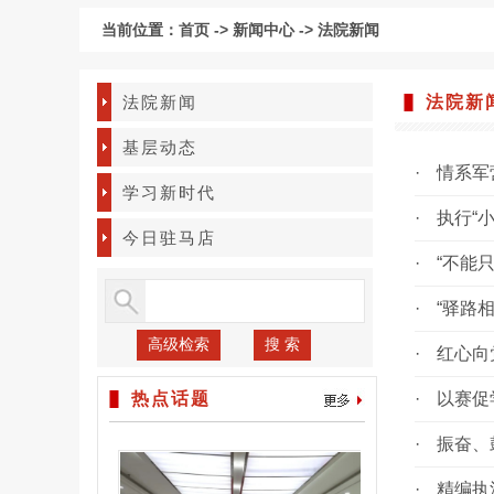
当前位置：
首页
->
新闻中心
->
法院新闻
法院新闻
法院新
基层动态
·
情系军
学习新时代
·
执行“
今日驻马店
·
“不能
·
“驿路相
高级检索
搜 索
·
红心向
热点话题
·
以赛促
·
振奋、
·
精编执