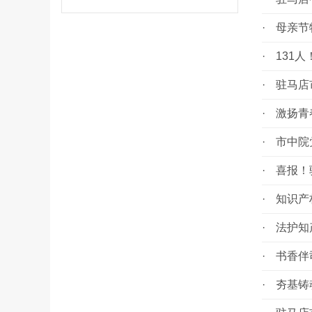
·
母亲节
·
131
·
驻马店
·
激扬青
·
市中院
·
喜报！
·
知识产
·
法护知
·
书香伴
·
夯基铸