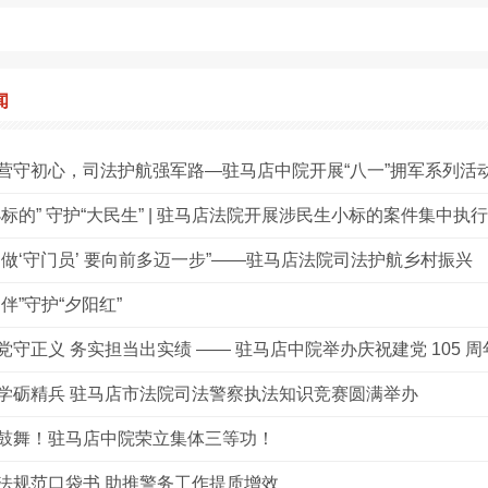
闻
营守初心，司法护航强军路—驻马店中院开展“八一”拥军系列活
小标的” 守护“大民生” | 驻马店法院开展涉民生小标的案件集中执
只做‘守门员’ 要向前多迈一步”——驻马店法院司法护航乡村振兴
伴”守护“夕阳红”
党守正义 务实担当出实绩 —— 驻马店中院举办庆祝建党 105 
学砺精兵 驻马店市法院司法警察执法知识竞赛圆满举办
鼓舞！驻马店中院荣立集体三等功！
法规范口袋书 助推警务工作提质增效