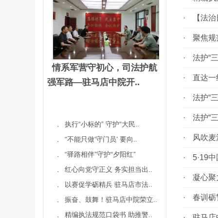
·
【法治
·
聚焦规
·
法护“
情系军营守初心，司法护航
·
直达一
强军路—驻马店中院开..
·
法护“
·
法护“
执行“小标的” 守护“大民..
·
·
风吹麦
“不能只做‘守门员’ 要向..
·
“驿路相伴”守护“夕阳红”
·
·
5·1
红心向党守正义 务实担当出..
·
·
凝心聚
以赛促学砺精兵 驻马店市法..
·
·
春训砺
振奋、鼓舞！驻马店中院荣立..
·
精编执法规范口袋书 助推警..
·
·
驻马店