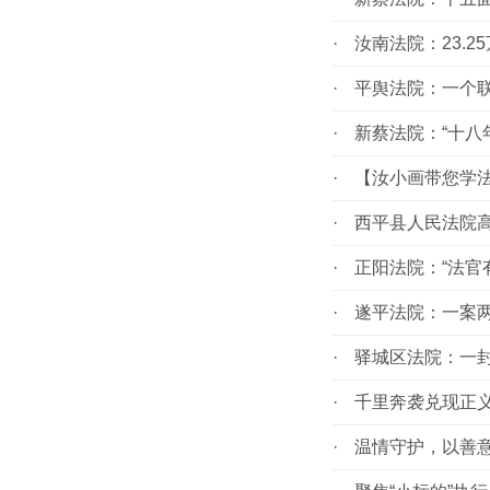
·
汝南法院：23.
·
平舆法院：一个
·
新蔡法院：“十八
·
【汝小画带您学
·
西平县人民法院高
·
正阳法院：“法官有
·
遂平法院：一案两
·
驿城区法院：一封
·
千里奔袭兑现正义
·
温情守护，以善