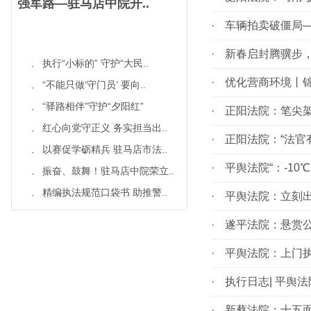
强军路—驻马店中院开..
·
车辆拍卖破僵局
·
新春启封腾骥步，
执行“小标的” 守护“大民..
·
·
优化营商环境丨锦
“不能只做‘守门员’ 要向..
·
“驿路相伴”守护“夕阳红”
·
·
正阳法院：笔尖架
红心向党守正义 务实担当出..
·
·
正阳法院：“法官
以赛促学砺精兵 驻马店市法..
·
·
平舆法院“：-1
振奋、鼓舞！驻马店中院荣立..
·
精编执法规范口袋书 助推警..
·
·
平舆法院：立刻
·
遂平法院：悬赏公
·
平舆法院：上门执
·
执行日志| 平舆
·
新蔡法院：十五面