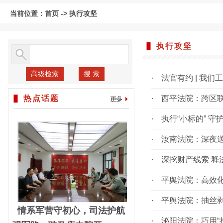
当前位置：
首页
->
执行攻坚
执行攻坚
高级检索
搜 索
·
法官有约 | 我们
热点话题
·
西平法院：跨区联
·
执行“小标的” 守
·
汝南法院：深夜送
·
深挖财产线索 释
·
平舆法院：高效化
·
平舆法院：抽丝剥
情系军营守初心，司法护航
·
泌阳法院：巧用“