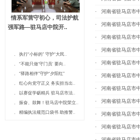
·
河南省驻马店市中
情系军营守初心，司法护航
·
河南省驻马店市中
强军路—驻马店中院开..
·
河南省驻马店市中
·
河南省驻马店市中
执行“小标的” 守护“大民..
·
·
河南省驻马店市中
“不能只做‘守门员’ 要向..
·
“驿路相伴”守护“夕阳红”
·
·
河南省驻马店市中
红心向党守正义 务实担当出..
·
·
河南省驻马店市中
以赛促学砺精兵 驻马店市法..
·
·
河南省驻马店市中
振奋、鼓舞！驻马店中院荣立..
·
精编执法规范口袋书 助推警..
·
·
河南省驻马店市中
·
河南省驻马店市中
·
河南省驻马店市中