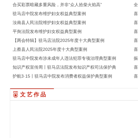
合买彩票暗藏多重风险，并非“众人拾柴火焰高”
全
拍胸脯、拍脑瓜、拍屁股，习近平点名“三拍”干部！
平
驻马店中院发布维护妇女权益典型案例
喜
@全体公务员，这些义务必须履行
泌
汝南县人民法院维护妇女权益典型案例
喜
从一缕晨光到万家灯火：一位基层法官的笃行“足迹”
车
平舆法院发布维护妇女权益典型案例
喜
党的十八大以来深入贯彻中央八项规定精神的成效和经
新
【两会特辑】驻马店法院2025年度十大典型案例
喜
上蔡县人民法院2025年度十大典型案例
喜
驻马店中院发布涉未成年人违法犯罪专项治理典型案例
振
知识产权宣传周丨驻马店法院发布知识产权司法保护典
喜
护航3·15丨驻马店中院发布消费者权益保护典型案例
喜
合买彩票暗藏多重风险，并非“众人拾柴火焰高”
全
驻马店中院发布维护妇女权益典型案例
喜
文艺作品
汝南县人民法院维护妇女权益典型案例
喜
平舆法院发布维护妇女权益典型案例
喜
【两会特辑】驻马店法院2025年度十大典型案例
喜
上蔡县人民法院2025年度十大典型案例
喜