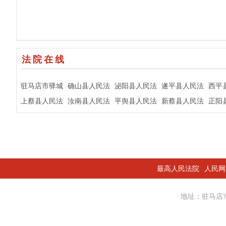
法院在线
驻马店市驿城
确山县人民法
泌阳县人民法
遂平县人民法
西平
区人民法院
上蔡县人民法
院
汝南县人民法
院
平舆县人民法
院
新蔡县人民法
院
正阳
院
院
院
院
院
最高人民法院
人民网
地址：驻马