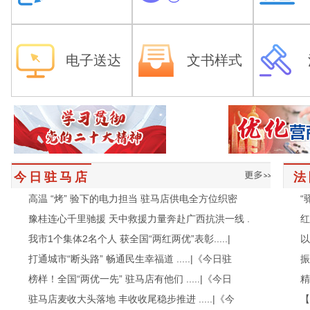
电子送达
文书样式
驻马店首座光储充一体化超级充电站落地确山 .....
情
青春志愿行 点亮文明驻马店 .....|《今日驻马店》
执
可容纳2.2万人！驻马店这6处点位可免费避暑纳凉 ..
“
今日驻马店
法
高温 “烤” 验下的电力担当 驻马店供电全方位织密
“
豫桂连心千里驰援 天中救援力量奔赴广西抗洪一线 .
红
我市1个集体2名个人 获全国“两红两优”表彰.....|
以
打通城市“断头路” 畅通民生幸福道 .....|《今日驻
振
榜样！全国“两优一先” 驻马店有他们 .....|《今日
精
驻马店麦收大头落地 丰收收尾稳步推进 .....|《今
【
驻马店首座光储充一体化超级充电站落地确山 .....
情