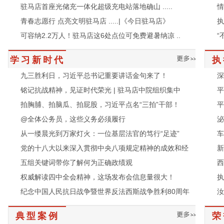
青春志愿行 点亮文明驻马店 .....|《今日驻马店》
执
五组关键词带你了解何为正确政绩观
西
可容纳2.2万人！驻马店这6处点位可免费避暑纳凉 ..
“
权威解读四中全会精神，这场发布会信息量很大！
执
高温 “烤” 验下的电力担当 驻马店供电全方位织密
“
纪念中国人民抗日战争暨世界反法西斯战争胜利80周年
汝
豫桂连心千里驰援 天中救援力量奔赴广西抗洪一线 .
红
学习新时代
执
九三胜利日，习近平总书记重要讲话金句来了！
深
我市1个集体2名个人 获全国“两红两优”表彰.....|
以
铭记抗战精神，见证时代荣光 | 驻马店中院组织集中
平
打通城市“断头路” 畅通民生幸福道 .....|《今日驻
振
拍胸脯、拍脑瓜、拍屁股，习近平点名“三拍”干部！
平
榜样！全国“两优一先” 驻马店有他们 .....|《今日
精
@全体公务员，这些义务必须履行
泌
驻马店麦收大头落地 丰收收尾稳步推进 .....|《今
【
从一缕晨光到万家灯火：一位基层法官的笃行“足迹”
车
党的十八大以来深入贯彻中央八项规定精神的成效和经
新
五组关键词带你了解何为正确政绩观
西
权威解读四中全会精神，这场发布会信息量很大！
执
驻马店中院发布涉未成年人违法犯罪专项治理典型案例
振
纪念中国人民抗日战争暨世界反法西斯战争胜利80周年
汝
知识产权宣传周丨驻马店法院发布知识产权司法保护典
喜
九三胜利日，习近平总书记重要讲话金句来了！
深
护航3·15丨驻马店中院发布消费者权益保护典型案例
喜
铭记抗战精神，见证时代荣光 | 驻马店中院组织集中
平
典型案例
荣