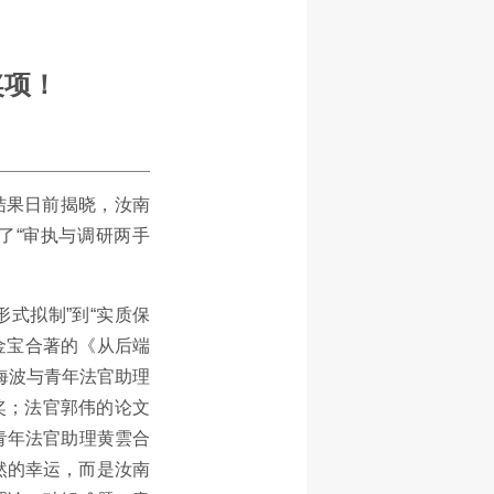
奖项！
结果日前揭晓，汝南
了“审执与调研两手
式拟制”到“实质保
金宝合著的《从后端
海波与青年法官助理
奖；法官郭伟的论文
青年法官助理黄雲合
然的幸运，而是汝南