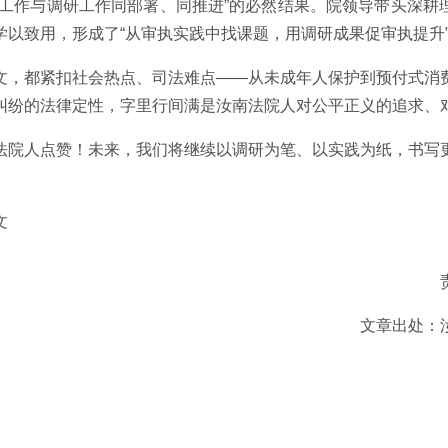
执工作与调研工作同部署、同推进”的必然结果。院领导带头深耕
学以致用，形成了“从审执实践中找课题，用调研成果促审执提升
文，都紧扣社会热点、司法难点——从未成年人保护到预付式消
纠纷的法律定性，字里行间满是汝南法院人对公平正义的追求、
法院人点赞！未来，我们将继续以调研为笔、以实践为纸，书写
文
文章出处