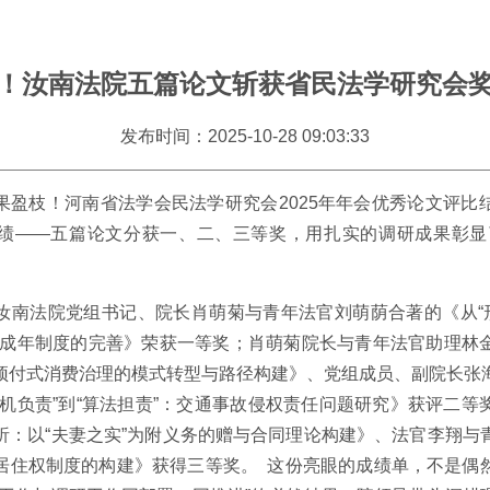
！汝南法院五篇论文斩获省民法学研究会
发布时间：2025-10-28 09:03:33
果盈枝！河南省法学会民法学研究会2025年年会优秀论文评比
绩——五篇论文分获一、二、三等奖，用扎实的调研成果彰显
汝南法院党组书记、院长肖萌菊与青年法官刘萌荫合著的《从“形
制成年制度的完善》荣获一等奖；肖萌菊院长与青年法官助理林
预付式消费治理的模式转型与路径构建》、党组成员、副院长张
司机负责”到“算法担责”：交通事故侵权责任问题研究》获评二等
析：以“夫妻之实”为附义务的赠与合同理论构建》、法官李翔与
居住权制度的构建》获得三等奖。 这份亮眼的成绩单，不是偶