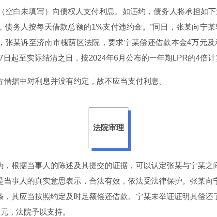
_（空白未填写）向债权人支付利息。如违约，债务人将承担如下
，债务人按每天借款总额的1%支付违约金。”同日，张某向宁某
，张某诉至济南市槐荫区法院，要求宁某偿还借款本金4万元及
月27日起至实际结清之日，按2024年6月公布的一年期LPR的4倍
方借据中对利息并没有约定，故不应当支付利息。
法院审理
为，根据当事人的陈述及其提交的证据，可以认定张某与宁某之
是当事人的真实意思表示，合法有效，依法受法律保护。张某向
条，其应当按照约定及时足额偿还借款。宁某未举证证明其偿还
万元，法院予以支持。