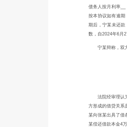
债务人按月利率_
按本协议如有逾期
期后，宁某未还款
数，自2024年6
宁某辩称，双
法院经审理认
方形成的借贷关系
某向张某出具了借
某偿还借款本金4