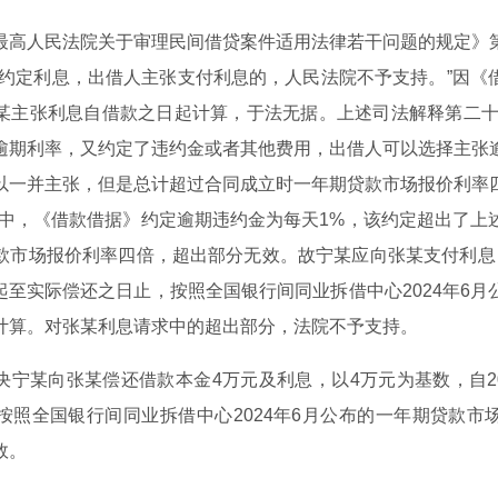
最高人民法院关于审理民间借贷案件适用法律若干问题的规定》
有约定利息，出借人主张支付利息的，人民法院不予支持。”因《
某主张利息自借款之日起计算，于法无据。上述司法解释第二十
逾期利率，又约定了违约金或者其他费用，出借人可以选择主张
以一并主张，但是总计超过合同成立时一年期贷款市场报价利率
案中，《借款借据》约定
逾期违约金
为每天1%，该约定超出了上
款市场报价利率四倍，超出部分无效。故宁某应向张某支付利息
7日起至实际偿还之日止，按照全国银行间同业拆借中心2024年6
计算。对张某利息请求中的超出部分，法院不予支持。
决宁某向张某偿还借款本金4万元及利息，以4万元为基数，自20
按照全国银行间同业拆借中心2024年6月公布的一年期贷款市
效。