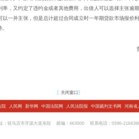
利率，又约定了违约金或者其他费用，出借人可以选择主张逾
可以一并主张，但是总计超过合同成立时一年期贷款市场报价
持。
〖
关闭窗口
〗
法院
人民网
新华网
中国法院网
人民法院报
中国裁判文书网
河南省
址：驻马店市开源大道东段
邮编：463000
联系电话：0396-21663