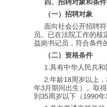
四、招聘对象和条件
（一）招聘对象
面向社会公开招聘符
员
。
已在法院工作的核
益岗书记员，
符合条件
（
二
）资格条件
1.
具有中华人民共和
2.
年龄
18
周岁以上，
年
3
月期间出生）。取得
到
35
周岁以下（
1990
年