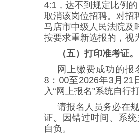
4:1，达不到规定比例
取消该岗位招聘。对招
马店市中级人民法院及
按要求重新选报的，视
（五）
打印准考证。
网上缴费成功的报
8
：
00
至
2026
年
3
月
21
入
“
网上报名
”
系统自行
请报名人员务必在
证。因错过时间、系统
自负。