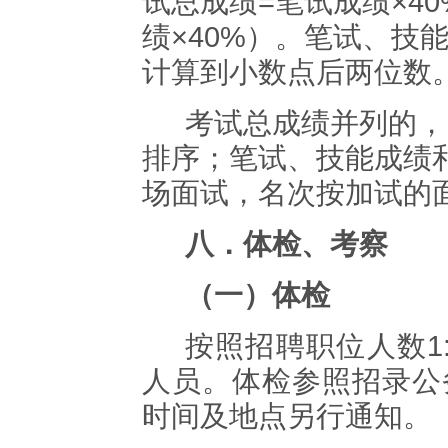
试总成绩
=
笔试成绩
×40
绩
×40%
）。笔试、技
计算到小数点后两位数
考试总成绩并列的，
排序；笔试、技能成绩
场面试，名次按加试的
八．体检、考察
（一）体检
按照
招聘
职
位人数
1
人员
。
体检参照招录公
时间及地点另行通知
。