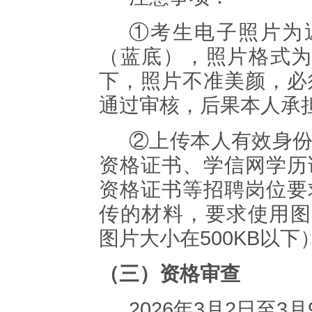
①
考生电子照片为
（蓝底），照片格式
下，照片不准美颜，必
通过审核，后果本人承
②
上传本人有效身
资格证书、学信网学历
资格证书等招聘岗位要
传的材料，要求使用图
图片大小在
500KB
以下
（三）
资格审查
2026
年
3
月
2
日至
3
月