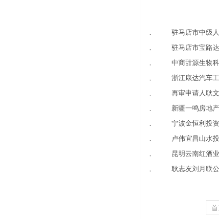
驻马店市中级人
·
驻马店市宝路
·
中商甜源生物
·
浙江康达汽车工
·
再审申请人耿文
·
新疆一鸣房地产
·
宁波金恒利投资
·
卢伟宜昌山水
·
昆明云南红酒业
·
耿志友刘月联
·
首